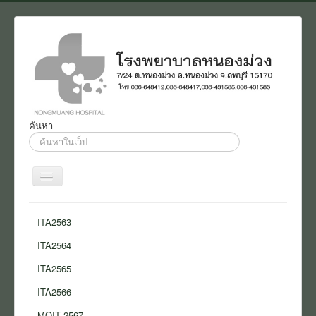
ค้นหา
ค้นหา...
สลับ
เน
วิ
Home
เก
ITA2563
ชั่น
งานประชาสัมพันธ์
ITA2564
ติดต่อ
ITA2565
เกี่ยวกับเรา
ITA2566
แบบสอบถาม
MOIT 2567