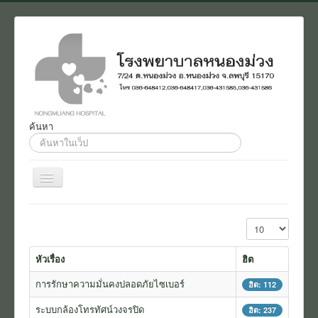
ค้นหา
ค้นหา...
สลับ
เน
วิ
Home
เก
แสดง #
ชั่น
งานประชาสัมพันธ์
หัวเรื่อง
ฮิต
ติดต่อ
การรักษาความมั่นคงปลอดภัยไซเบอร์
เกี่ยวกับเรา
ฮิต: 112
ระบบกล้องโทรทัศน์วงจรปิด
แบบสอบถาม
ฮิต: 237