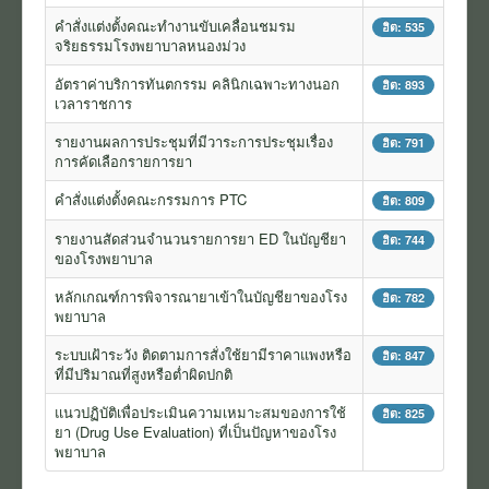
คำสั่งแต่งตั้งคณะทำงานขับเคลื่อนชมรม
ข่าว
ฮิต: 535
จริยธรรมโรงพยาบาลหนองม่วง
สมัครงาน
อัตราค่าบริการทันตกรรม คลินิกเฉพาะทางนอก
ฮิต: 893
เวลาราชการ
งานจัดซื้อจัดจ้าง
รายงานผลการประชุมที่มีวาระการประชุมเรื่อง
ฮิต: 791
การเงิน
การคัดเลือกรายการยา
นโยบายและแนวปฏิบัติ
คำสั่งแต่งตั้งคณะกรรมการ PTC
ฮิต: 809
รายงานสัดส่วนจำนวนรายการยา ED ในบัญชียา
แบบแสดง สขร.
ฮิต: 744
ของโรงพยาบาล
ITA โรงพยาบาลหนองม่วง
หลักเกณฑ์การพิจารณายาเข้าในบัญชียาของโรง
ฮิต: 782
พยาบาล
ITA สสอ.หนองม่วง
ระบบเฝ้าระวัง ติดตามการสั่งใช้ยามีราคาแพงหรือ
ฮิต: 847
งานอาชีวอนามัยและความปลอดภัย
ที่มีปริมาณที่สูงหรือต่ำผิดปกติ
แนวปฏิบัติเพื่อประเมินความเหมาะสมของการใช้
ฮิต: 825
ยา (Drug Use Evaluation) ที่เป็นปัญหาของโรง
พยาบาล