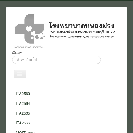
ค้นหา
ค้นหา...
สลับ
เน
วิ
Home
เก
ITA2563
ชั่น
งานประชาสัมพันธ์
ITA2564
ติดต่อ
ITA2565
เกี่ยวกับเรา
ITA2566
แบบสอบถาม
MOIT 2567