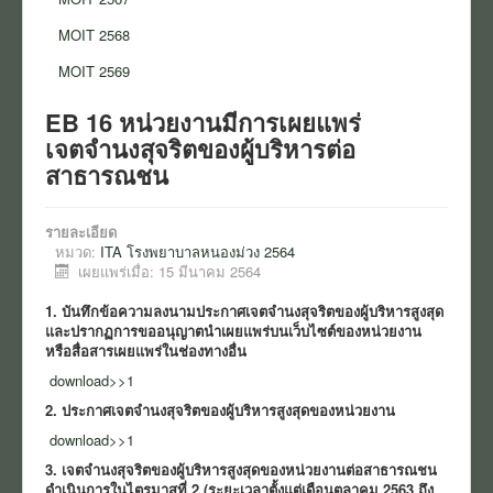
ข่าว
MOIT 2568
สมัครงาน
MOIT 2569
งานจัดซื้อจัดจ้าง
EB 16 หน่วยงานมีการเผยแพร่
เจตจำนงสุจริตของผู้บริหารต่อ
การเงิน
สาธารณชน
นโยบายและแนวปฏิบัติ
รายละเอียด
แบบแสดง สขร.
หมวด:
ITA โรงพยาบาลหนองม่วง 2564
เผยแพร่เมื่อ: 15 มีนาคม 2564
ITA โรงพยาบาลหนองม่วง
1. บันทึกข้อความลงนามประกาศเจตจำนงสุจริตของผู้บริหารสูงสุด
ITA สสอ.หนองม่วง
และปรากฏการขออนุญาตนำเผยแพร่บนเว็บไซต์ของหน่วยงาน
หรือสื่อสารเผยแพร่ในช่องทางอื่น
งานอาชีวอนามัยและความปลอดภัย
download>>1
2. ประกาศเจตจำนงสุจริตของผู้บริหารสูงสุดของหน่วยงาน
download>>1
3. เจตจำนงสุจริตของผู้บริหารสูงสุดของหน่วยงานต่อสาธารณชน
ดำเนินการในไตรมาสที่ 2 (ระยะเวลาตั้งแต่เดือนตุลาคม 2563 ถึง