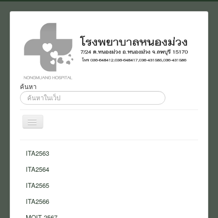
ค้นหา
ค้นหา...
สลับ
เน
วิ
Home
เก
ITA2563
ชั่น
งานประชาสัมพันธ์
ITA2564
ติดต่อ
ITA2565
เกี่ยวกับเรา
ITA2566
แบบสอบถาม
MOIT 2567