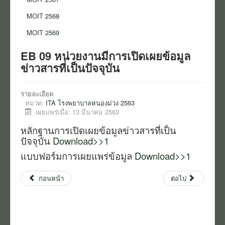
ข่าว
MOIT 2568
สมัครงาน
MOIT 2569
งานจัดซื้อจัดจ้าง
EB 09 หน่วยงานมีการเปิดเผยข้อมูล
ข่าวสารที่เป็นปัจจุบัน
การเงิน
นโยบายและแนวปฏิบัติ
รายละเอียด
หมวด:
ITA โรงพยาบาลหนองม่วง 2563
แบบแสดง สขร.
เผยแพร่เมื่อ: 13 มีนาคม 2563
หลักฐานการเปิดเผยข้อมูลข่าวสารที่เป็น
ITA โรงพยาบาลหนองม่วง
ปัจจุบัน
Download>>1
ITA สสอ.หนองม่วง
แบบฟอร์มการเผยแพร่ข้อมูล
Download>>1
งานอาชีวอนามัยและความปลอดภัย
ก่อนหน้า
ต่อไป