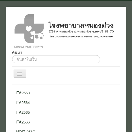
ค้นหา
ค้นหา...
สลับ
เน
วิ
Home
เก
ITA2563
ชั่น
งานประชาสัมพันธ์
ITA2564
ติดต่อ
ITA2565
เกี่ยวกับเรา
ITA2566
แบบสอบถาม
MOIT 2567